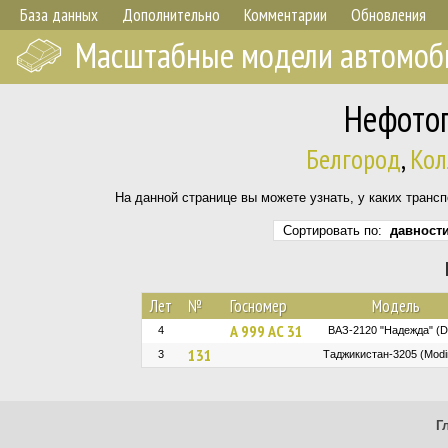
База данных
Дополнительно
Комментарии
Обновления
Масштабные модели автомоб
Нефото
Белгород
,
Кол
На данной странице вы можете узнать, у каких транс
Сортировать по:
давност
Лет
№
Госномер
Модель
А 999 АС 31
4
ВАЗ-2120 "Надежда" (D
131
3
Таджикистан-3205 (Modi
Г