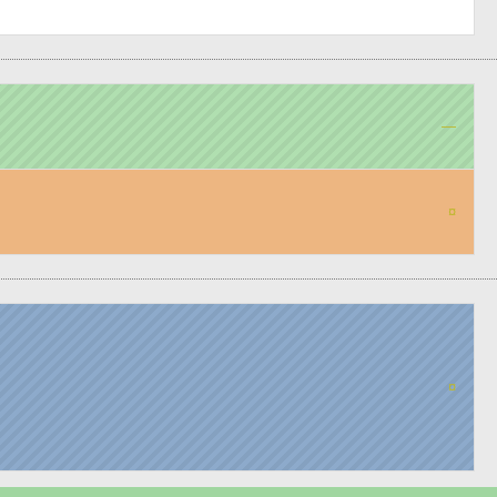
—
¤
¤