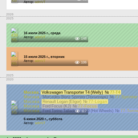
Автор:
admVT
2026
2025
16 июля 2025 г., среда
Автор:
admVT
148
15 июля 2025 г., вторник
Автор:
admVT
106
2025
2020
Москва
,
Volkswagen Transporter T4 (Welly)
№
77-T4
Москва
, Mercedes-Benz Sprinter (Технопарк)
№
77-Sprinter
Москва
,
Renault Logan (Eligor)
№
77-Logan
Москва
,
Ford Focus (KJ)
№
77-Focus
Москва
,
Ford Torino Talladega 1969 (Hot Wheels)
№
77-Torin
117
6 июня 2020 г., суббота
Автор:
admVT