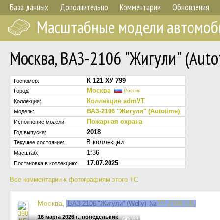
База данных
Дополнительно
Комментарии
Обновления
Масштабные модели автомоб
Москва, ВАЗ-2106 "Жигули" (Auto
К 121 ХУ 799
Госномер:
Москва
Город:
Россия
Коллекция admVT
Коллекция:
ВАЗ-2106 "Жигули" (Autotime)
Модель:
Пожарная охрана
Исполнение модели:
2018
Год выпуска:
В коллекции
Текущее состояние:
1:36
Масштаб:
17.07.2025
Постановка в коллекцию:
Все комментарии к фотографиям этого ТС
Москва
,
ВАЗ-2106 "Жигули" (Welly)
№
77-2106 (3)
16 марта 2026 г., понедельник
63