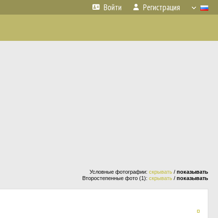
Войти
Регистрация
Условные фотографии:
скрывать
/
показывать
Второстепенные фото (1):
скрывать
/
показывать
¤