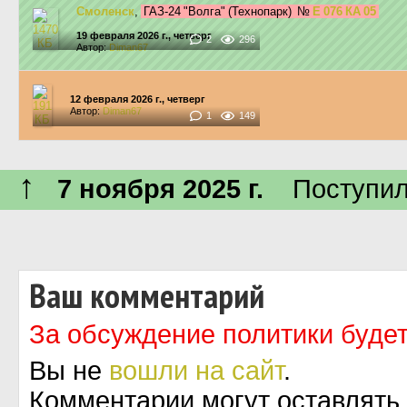
Смоленск
,
ГАЗ-24 "Волга" (Технопарк)
№
Е 076 КА 05
19 февраля 2026 г., четверг
2
296
Автор:
Diman67
12 февраля 2026 г., четверг
Автор:
Diman67
1
149
↑
7 ноября 2025 г.
Поступил 
Ваш комментарий
За обсуждение политики будет
Вы не
вошли на сайт
.
Комментарии могут оставлять