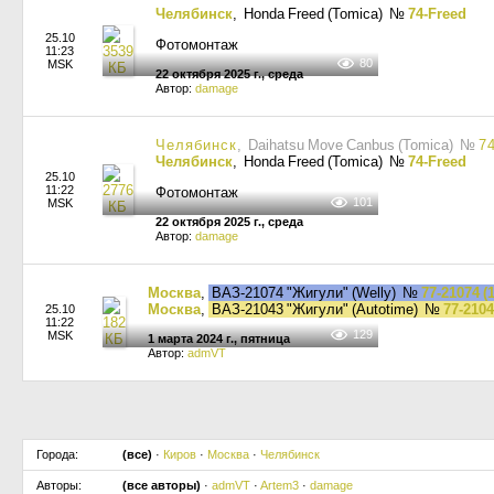
Челябинск
, Honda Freed (Tomica)
№
74-Freed
25.10
Фотомонтаж
11:23
80
MSK
22 октября 2025 г., среда
Автор:
damage
Челябинск
, Daihatsu Move Canbus (Tomica)
№
7
Челябинск
, Honda Freed (Tomica)
№
74-Freed
25.10
11:22
Фотомонтаж
101
MSK
22 октября 2025 г., среда
Автор:
damage
Москва
,
ВАЗ-21074 "Жигули" (Welly)
№
77-21074 (1
Москва
,
ВАЗ-21043 "Жигули" (Autotime)
№
77-2104
25.10
11:22
129
MSK
1 марта 2024 г., пятница
Автор:
admVT
Города:
(все)
·
Киров
·
Москва
·
Челябинск
Авторы:
(все авторы)
·
admVT
·
Artem3
·
damage