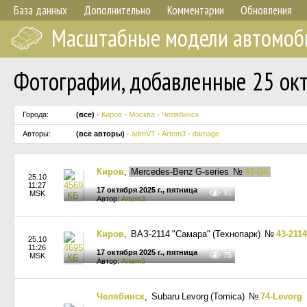
База данных
Дополнительно
Комментарии
Обновления
Масштабные модели автомоб
Фотографии, добавленные 25 окт
Города:
(все)
·
Киров
·
Москва
·
Челябинск
Авторы:
(все авторы)
·
admVT
·
Artem3
·
damage
Киров
,
Mercedes-Benz G-series
№
43-G6
25.10
11:27
17 октября 2025 г., пятница
91
MSK
Автор:
Artem3
Киров
, ВАЗ-2114 "Самара" (Технопарк)
№
43-2114
25.10
11:26
17 октября 2025 г., пятница
75
MSK
Автор:
Artem3
Челябинск
, Subaru Levorg (Tomica)
№
74-Levorg