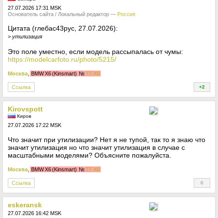
27.07.2026 17:31 MSK
Основатель сайта / Локальный редактор —
Россия
Цитата (глебас43рус, 27.07.2026):
>
утилизация
Это поле уместно, если модель рассыпалась от чумы:
https://modelcarfoto.ru/photo/5215/
Москва
,
BMW X6 (Kinsmart)
№
77-X6
Ссылка
+2
+
Kirovspott
Киров
27.07.2026 17:22 MSK
Что значит при утилизации? Нет я не тупой, так то я знаю что
значит утилизация но что значит утилизация в случае с
масштабными моделями? Объясните пожалуйста.
Москва
,
BMW X6 (Kinsmart)
№
77-X6
Ссылка
0
+
eskeransk
27.07.2026 16:42 MSK