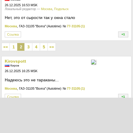
26.12.2025 16:53 MSK
Локальный редактор —
Москва
,
Подольск
Нет, это от сырости так у окна стало
Москва
, ГАЗ-31105 "Волга" (Autotime)
№
77-31105 (1)
Ссылка
+1
+
««
1
2
3
4
5
»»
Kirovspott
Киров
26.12.2025 16:25 MSK
Надеюсь это не тараканы...
Москва
, ГАЗ-31105 "Волга" (Autotime)
№
77-31105 (1)
Ссылка
+1
+
admVT
Москва
11.12.2025 15:38 MSK
Локальный редактор —
Москва
,
Подольск
Очень жаль что на сайте отсутствует фотоконкурс