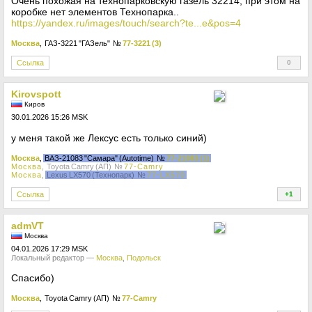
Очень похожая на технопарковскую газель 32214, при этом на
коробке нет элементов Технопарка..
https://yandex.ru/images/touch/search?te...e&pos=4
Москва
, ГАЗ-3221 "ГАЗель"
№
77-3221 (3)
Ссылка
0
+
Kirovspott
Киров
30.01.2026 15:26 MSK
у меня такой же Лексус есть только синий)
Москва
,
ВАЗ-21083 "Самара" (Autotime)
№
77-21083 (1)
Москва
, Toyota Camry (АП)
№
77-Camry
Москва
,
Lexus LX570 (Технопарк)
№
77-LX570
Ссылка
+1
+
admVT
Москва
04.01.2026 17:29 MSK
Локальный редактор —
Москва
,
Подольск
Спасибо)
Москва
, Toyota Camry (АП)
№
77-Camry