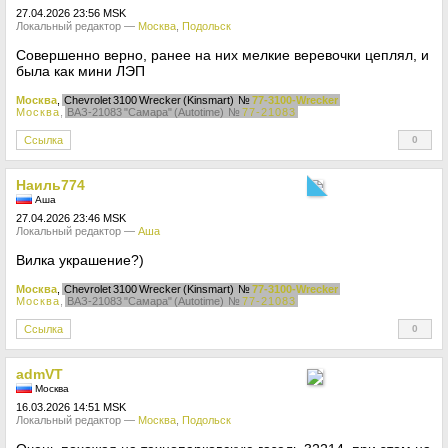
27.04.2026 23:56 MSK
Локальный редактор —
Москва
,
Подольск
Совершенно верно, ранее на них мелкие веревочки цеплял, и
была как мини ЛЭП
Москва
,
Chevrolet 3100 Wrecker (Kinsmart)
№
77-3100-Wrecker
Москва
,
ВАЗ-21083 "Самара" (Autotime)
№
77-21083
Ссылка
0
+
Наиль774
Аша
27.04.2026 23:46 MSK
Локальный редактор —
Аша
Вилка украшение?)
Москва
,
Chevrolet 3100 Wrecker (Kinsmart)
№
77-3100-Wrecker
Москва
,
ВАЗ-21083 "Самара" (Autotime)
№
77-21083
Ссылка
0
+
admVT
Москва
16.03.2026 14:51 MSK
Локальный редактор —
Москва
,
Подольск