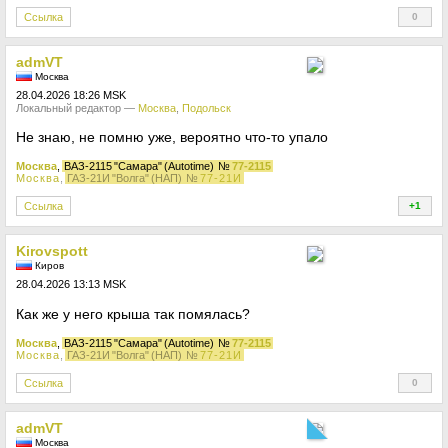
Ссылка
0
+
admVT
Москва
28.04.2026 18:26 MSK
Локальный редактор —
Москва
,
Подольск
Не знаю, не помню уже, вероятно что-то упало
Москва
,
ВАЗ-2115 "Самара" (Autotime)
№
77-2115
Москва
,
ГАЗ-21И "Волга" (НАП)
№
77-21И
Ссылка
+1
+
Kirovspott
Киров
28.04.2026 13:13 MSK
Как же у него крыша так помялась?
Москва
,
ВАЗ-2115 "Самара" (Autotime)
№
77-2115
Москва
,
ГАЗ-21И "Волга" (НАП)
№
77-21И
Ссылка
0
+
admVT
Москва