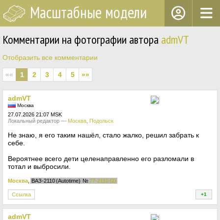
Масштабные модели
Комментарии на фотографии автора
admVT
Отобразить все комментарии
««
1
2
3
4
5
»»
admVT
Москва
27.07.2026 21:07 MSK
Локальный редактор —
Москва
,
Подольск
Не знаю, я его таким нашёл, стало жалко, решил забрать к
себе.
Вероятнее всего дети целенаправленно его разломали в
тотал и выбросили.
Москва
,
ВАЗ-2110 (Autotime)
№
77-2110 (2)
Ссылка
+1
+
admVT