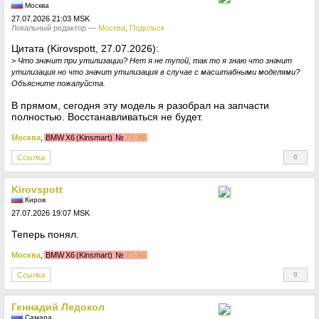
Москва
27.07.2026 21:03 MSK
Локальный редактор —
Москва
,
Подольск
Цитата (Kirovspott, 27.07.2026):
>
Что значит при утилизации? Нет я не тупой, так то я знаю что значит
утилизация но что значит утилизация в случае с масштабными моделями?
Объясните пожалуйста.
В прямом, сегодня эту модель я разобрал на запчасти
полностью. Восстанавливаться не будет.
Москва
,
BMW X6 (Kinsmart)
№
77-X6
Ссылка
0
+
Kirovspott
Киров
27.07.2026 19:07 MSK
Теперь понял.
Москва
,
BMW X6 (Kinsmart)
№
77-X6
Ссылка
0
+
Геннадий Ледокол
Самара