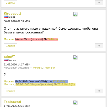
Ссылка
0
+
Kirovspott
Киров
06.07.2026 09:39 MSK
Это что ж такого надо с машинкой было сделать, чтобы она
была в таком состоянии?
Москва
,
Nissan Micra (Kinsmart)
№
77-Micra
Ссылка
0
+
admVT
Москва
21.06.2026 14:17 MSK
Локальный редактор —
Москва
,
Подольск
?
Москва
,
ВАЗ-21074 "Жигули" (Welly)
№
77-21074 (1)
Москва
,
ВАЗ-21043 "Жигули" (Autotime)
№
77-21043 (2)
Ссылка
0
+
Teplocxod
17.06.2026 20:31 MSK