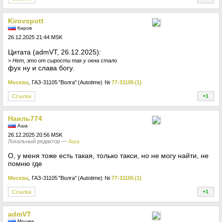
+
Kirovspott
Киров
26.12.2025 21:44 MSK
Цитата (admVT, 26.12.2025):
>
Нет, это от сырости так у окна стало
фух ну и слава богу.
Москва
, ГАЗ-31105 "Волга" (Autotime)
№
77-31105 (1)
Ссылка
+1
+
Наиль774
Аша
26.12.2025 20:56 MSK
Локальный редактор —
Аша
О, у меня тоже есть такая, только такси, но не могу найти, не
помню где
Москва
, ГАЗ-31105 "Волга" (Autotime)
№
77-31105 (1)
Ссылка
+1
+
admVT
Москва