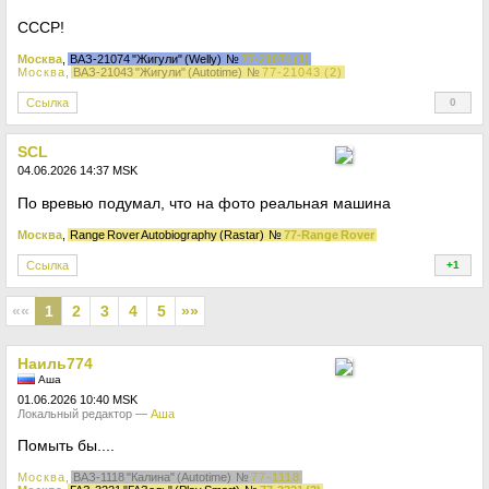
СССР!
Москва
,
ВАЗ-21074 "Жигули" (Welly)
№
77-21074 (1)
Москва
,
ВАЗ-21043 "Жигули" (Autotime)
№
77-21043 (2)
Ссылка
0
+
SCL
04.06.2026 14:37 MSK
По вревью подумал, что на фото реальная машина
Москва
,
Range Rover Autobiography (Rastar)
№
77-Range Rover
Ссылка
+1
+
««
1
2
3
4
5
»»
Наиль774
Аша
01.06.2026 10:40 MSK
Локальный редактор —
Аша
Помыть бы....
Москва
,
ВАЗ-1118 "Калина" (Autotime)
№
77-1118