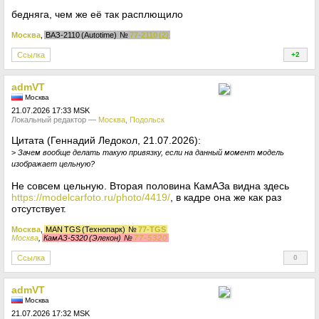
бедняга, чем же её так расплющило
Москва
,
ВАЗ-2110 (Autotime)
№
77-2110 (2)
Ссылка
+2
+
admVT
Москва
21.07.2026 17:33 MSK
Локальный редактор —
Москва
,
Подольск
Цитата (Геннадий Ледокол, 21.07.2026):
>
Зачем вообще делать такую привязку, если на данный момент модель
изображает цельную?
Не совсем цельную. Вторая половина КамАЗа видна здесь
https://modelcarfoto.ru/photo/4419/
, в кадре она же как раз
отсутствует.
Москва
,
MAN TGS (Технопарк)
№
77-TGS
Москва
,
КамАЗ-5320 (Элекон)
№
77-5320
Ссылка
0
+
admVT
Москва
21.07.2026 17:32 MSK