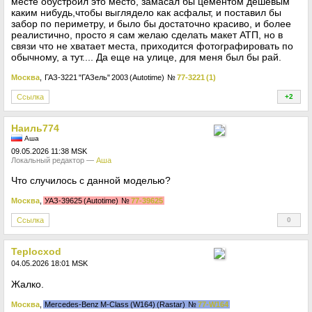
месте обустроил это место, замасал бы цементом дешёвым
каким нибудь,чтобы выглядело как асфальт, и поставил бы
забор по периметру, и было бы достаточно красиво, и более
реалистично, просто я сам желаю сделать макет АТП, но в
связи что не хватает места, приходится фотографировать по
обычному, а тут.... Да еще на улице, для меня был бы рай.
Москва
, ГАЗ-3221 "ГАЗель" 2003 (Autotime)
№
77-3221 (1)
Ссылка
+2
+
Наиль774
Аша
09.05.2026 11:38 MSK
Локальный редактор —
Аша
Что случилось с данной моделью?
Москва
,
УАЗ-39625 (Autotime)
№
77-39625
Ссылка
0
+
Teplocxod
04.05.2026 18:01 MSK
Жалко.
Москва
,
Mercedes-Benz M-Class (W164) (Rastar)
№
77-W164