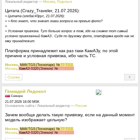
Локальный редактор —
Москва
,
Подольск
Цитата (Crazy_Traveler, 21.07.2026):
>
Цитата (глебас43рус, 21.07.2026):
>
> Кто знает, что значат знаки вопроса на превью фото?
>
>
Условная привязка. Тут больше вопрос в том, где на снимке тот самый
условно привязанный КамАЗ.. Судя по другому фото, платформа вроде как не
ему принадлежит.
Платформа принадлежит как раз таки КамАЗу, по этой
причине и условная привязка, ибо часть ТС.
Москва
,
MAN TGS (Технопарк)
№
77-TGS
Москва
,
КамАЗ-5320 (Элекон)
№
77-5320
Ссылка
0
+
Геннадий Ледокол
Самара
21.07.2026 16:00 MSK
Основатель сайта / Локальный редактор —
Россия
Зачем вообще делать такую привязку, если на данный момент
модель изображает цельную?
Москва
,
MAN TGS (Технопарк)
№
77-TGS
Москва
,
КамАЗ-5320 (Элекон)
№
77-5320