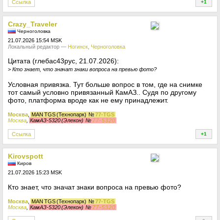
Ссылка
+1
+
Crazy_Traveler
Черноголовка
21.07.2026 15:54 MSK
Локальный редактор —
Ногинск
,
Черноголовка
Цитата (глебас43рус, 21.07.2026):
>
Кто знает, что значат знаки вопроса на превью фото?
Условная привязка. Тут больше вопрос в том, где на снимке
тот самый условно привязанный КамАЗ.. Судя по другому
фото, платформа вроде как не ему принадлежит.
Москва
,
MAN TGS (Технопарк)
№
77-TGS
Москва
,
КамАЗ-5320 (Элекон)
№
77-5320
Ссылка
+1
+
Kirovspott
Киров
21.07.2026 15:23 MSK
Кто знает, что значат знаки вопроса на превью фото?
Москва
,
MAN TGS (Технопарк)
№
77-TGS
Москва
,
КамАЗ-5320 (Элекон)
№
77-5320