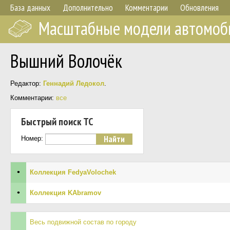
База данных
Дополнительно
Комментарии
Обновления
Масштабные модели автомоб
Вышний Волочёк
Редактор:
Геннадий Ледокол
.
Комментарии:
все
Быстрый поиск ТС
Номер:
•
Коллекция FedyaVolochek
•
Коллекция KAbramov
Весь подвижной состав по городу