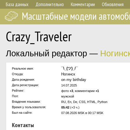
База данных
Дополнительно
Комментарии
Обновления
Масштабные модели автомоб
Crazy_Traveler
Локальный редактор —
Ногинс
¯⁠\⁠_⁠(⁠ツ⁠)⁠_⁠/⁠¯
Реальное имя:
Ногинск
Откуда:
on my birthday
Дата рождения:
Дата регистрации:
14.07.2025
Рейтинг:
фото
+3
, комментарии
+1
Пол:
мужской
Владение языками:
RU, En, De, CSS, HTML, Python
Время у пользователя:
05:42
(+3 ч.)
Был на сайте:
07.08.2026 MSK в 00:17 MSK
Контакты