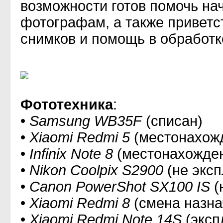
возможности готов помочь н
фотографам, а также приветс
снимков и помощь в обработ
Фототехника
:
•
Samsung WB35F
(списан)
•
Xiaomi Redmi 5
(местонахожд
•
Infinix Note 8
(местонахожден
•
Nikon Coolpix S2900
(не эксп
•
Canon PowerShot SX100 IS
(
•
Xiaomi Redmi 8
(смена назна
•
Xiaomi Redmi Note 14S
(эксп