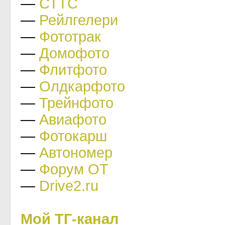
—
СТТС
—
Рейлгелери
—
Фототрак
—
Домофото
—
Флитфото
—
Олдкарфото
—
Трейнфото
—
Авиафото
—
Фотокарш
—
Автономер
—
Форум ОТ
—
Drive2.ru
Мой ТГ-канал