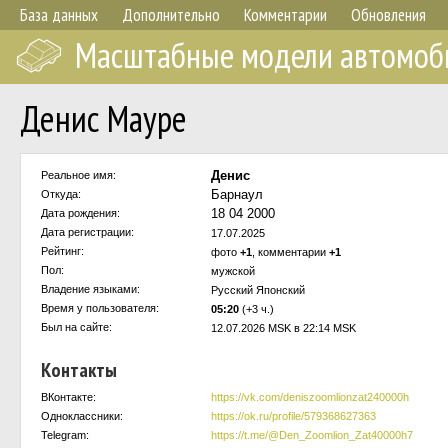
База данных
Дополнительно
Комментарии
Обновления
Масштабные модели автомоб
Денис Мауре
Денис
Реальное имя:
Барнаул
Откуда:
18 04 2000
Дата рождения:
Дата регистрации:
17.07.2025
Рейтинг:
фото
+1
, комментарии
+1
Пол:
мужской
Владение языками:
Русский Японский
Время у пользователя:
05:20
(+3 ч.)
Был на сайте:
12.07.2026 MSK в 22:14 MSK
Контакты
ВКонтакте:
https://vk.com/deniszoomlionzat240000h
Одноклассники:
https://ok.ru/profile/579368627363
Telegram:
https://t.me/@Den_Zoomlion_Zat40000h7