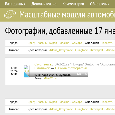
База данных
Дополнительно
Комментарии
Обновления
Масштабные модели автомоб
Фотографии, добавленные 17 янв
Города:
(все)
·
Казань
·
Киров
·
Москва
·
Самара
·
Смоленск
·
Тольятти
Авторы:
(все авторы)
·
Arthur_Akhtyamov
·
Guaglione
·
Kirovspott
·
Miha67
Смоленск
, ВАЗ-2172 "Приора" (Autotime / Autogra
Смоленск
—
Разные фотографии
17.01
21:24
125
MSK
17 января 2026 г., суббота
Автор:
Miha67rus
Города:
(все)
·
Казань
·
Киров
·
Москва
·
Самара
·
Смоленск
·
Тольятти
Авторы:
(все авторы)
·
Arthur_Akhtyamov
·
Guaglione
·
Kirovspott
·
Miha67