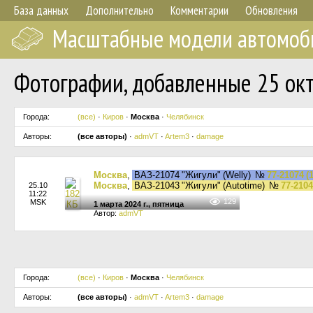
База данных
Дополнительно
Комментарии
Обновления
Масштабные модели автомоб
Фотографии, добавленные 25 окт
Города:
(все)
·
Киров
·
Москва
·
Челябинск
Авторы:
(все авторы)
·
admVT
·
Artem3
·
damage
Москва
,
ВАЗ-21074 "Жигули" (Welly)
№
77-21074 (1
Москва
,
ВАЗ-21043 "Жигули" (Autotime)
№
77-2104
25.10
11:22
129
MSK
1 марта 2024 г., пятница
Автор:
admVT
Города:
(все)
·
Киров
·
Москва
·
Челябинск
Авторы:
(все авторы)
·
admVT
·
Artem3
·
damage