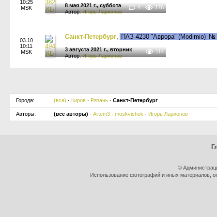
10:25
8 мая 2021 г., суббота
4
176
MSK
Автор:
Игорь Ларионов
Санкт-Петербург
,
ПАЗ-4230 "Аврора" (Modimio)
№
03.10
10:11
3 августа 2021 г., вторник
114
MSK
Автор:
Игорь Ларионов
Города:
(все)
·
Киров
·
Рязань
·
Санкт-Петербург
Авторы:
(все авторы)
·
Artem3
·
moskvichok
·
Игорь Ларионов
Г
© Администраци
Использование фотографий и иных материалов, оп