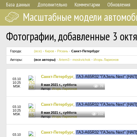
База данных
Дополнительно
Комментарии
Обновления
Масштабные модели автомоб
Фотографии, добавленные 3 октя
Города:
(все)
·
Киров
·
Рязань
·
Санкт-Петербург
Авторы:
(все авторы)
·
Artem3
·
moskvichok
·
Игорь Ларионов
Санкт-Петербург
,
ГАЗ-A65R32 "ГАЗель Next" (НА
03.10
10:25
8 мая 2021 г., суббота
76
MSK
Автор:
Игорь Ларионов
Санкт-Петербург
,
ГАЗ-A65R32 "ГАЗель Next" (НА
03.10
10:25
8 мая 2021 г., суббота
102
MSK
Автор:
Игорь Ларионов
Санкт-Петербург
,
ГАЗ-A65R32 "ГАЗель Next" (НА
03.10