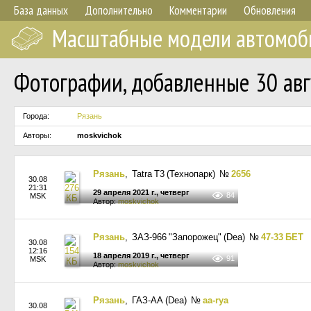
База данных
Дополнительно
Комментарии
Обновления
Масштабные модели автомоб
Фотографии, добавленные 30 авгу
Города:
Рязань
Авторы:
moskvichok
Рязань
, Tatra T3 (Технопарк)
№
2656
30.08
21:31
29 апреля 2021 г., четверг
84
MSK
Автор:
moskvichok
Рязань
, ЗАЗ-966 "Запорожец" (Dea)
№
47-33 БЕТ
30.08
12:16
18 апреля 2019 г., четверг
91
MSK
Автор:
moskvichok
Рязань
, ГАЗ-АА (Dea)
№
aa-rya
30.08