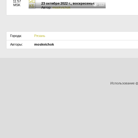
11:57
23 октября 2022 г., воскресенье
112
MSK
Автор:
moskvichok
Города:
Рязань
Авторы:
moskvichok
Использование фо