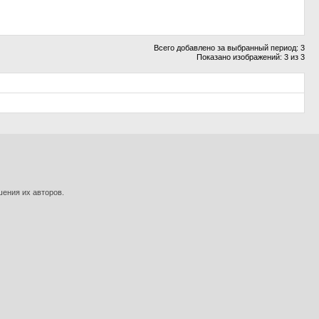
Всего добавлено за выбранный период: 3
Показано изображений: 3 из 3
шения их авторов.