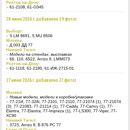
Ростов-на-Дону
:
»
61-2108, 61-О345
28 июня 2026 г. добавлено 19 фото
:
Выборг
:
»
S LM 9691, S MU 8506
Москва
:
»
Д 003 ДД 77
Нижний Тагил
:
»
Модели на стендах, выставках
»
66, 110, 6522, Arrizo 8, LMM073
Ростов-на-Дону
:
»
61-1118, 61-2180, 61-ИЖ-2715-01
27 июня 2026 г. добавлено 27 фото
:
Москва
:
»
Новые модели, модели в коробке/упаковке
»
77-21И, 77-328i, 77-2101, 77-2110, 77-21074 (1), 77-21074
(3), 77-21083, 77-21214 (1), 77-Caddy, 77-Camry (1), 77-
Elantra, 77-Elantra, 77-Impreza (1), 77-LS300, 77-Viper, 77-
XC90
Нижний Тагил
:
»
3723, Arrizo 8, В 876 РС 77
Старый Оскол
: