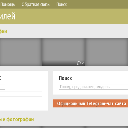
Помощь
Обратная связь
Поиск
илей
фии
2
С
Поиск
Официальный Telegram-чат сайта
ые фотографии