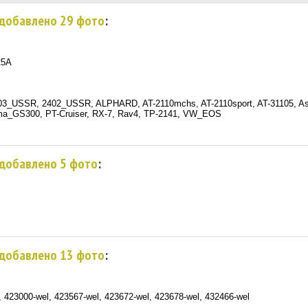
. добавлено 29 фото
:
25А
203_USSR, 2402_USSR, ALPHARD, AT-2110mchs, AT-2110sport, AT-31105, As
ma_GS300, PT-Cruiser, RX-7, Rav4, TP-2141, VW_EOS
. добавлено 5 фото
:
. добавлено 13 фото
:
, 423000-wel, 423567-wel, 423672-wel, 423678-wel, 432466-wel