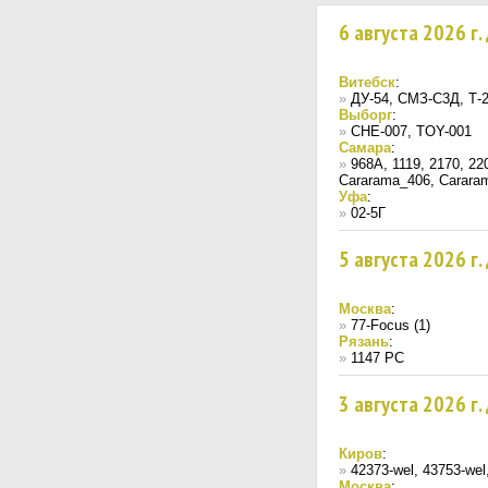
6 августа 2026 г
Витебск
:
»
ДУ-54, СМЗ-С3Д, Т-
Выборг
:
»
CHE-007, TOY-001
Самара
:
»
968A, 1119, 2170, 2
Cararama_406, Carara
Уфа
:
»
02-5Г
5 августа 2026 г
Москва
:
»
77-Focus (1)
Рязань
:
»
1147 РС
3 августа 2026 г
Киров
:
»
42373-wel, 43753-wel
Москва
: