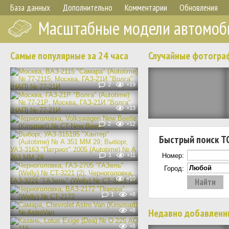
База данных
Дополнительно
Комментарии
Обновления
Масштабные модели автомоб
Самые популярные за 24 часа
Случайные фотогра
2
+19
+13
2
+12
Быстрый поиск Т
1
+11
Номер:
Город:
+10
1
+8
Недавно добавленн
+8
+6