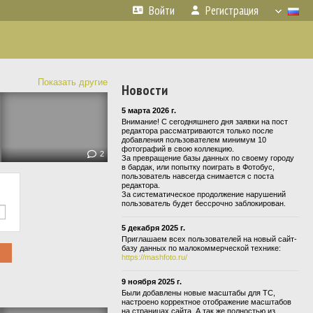
Войти
Регистрация
Показать другие
Новости
5 марта 2026 г.
Внимание! С сегодняшнего дня заявки на пост
редактора рассматриваются только после
добавления пользователем минимум 10
фотографий в свою коллекцию.
2
За превращение базы данных по своему городу
в бардак, или попытку поиграть в Фотобус,
пользователь навсегда снимается с поста
редактора.
За систематическое продолжение нарушений
пользователь будет бессрочно заблокирован.
5 декабря 2025 г.
Приглашаем всех пользователей на новый сайт-
базу данных по малокоммерческой технике:
https://mashfoto.ru/
9 ноября 2025 г.
Были добавлены новые масштабы для ТС,
настроено корректное отображение масштабов
на страницах сайта. А так же полностью из