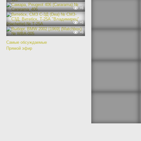
+6
+6
+6
Самые обсуждаемые
Прямой эфир