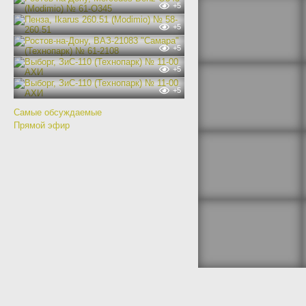
+5
+5
+5
+5
+5
Самые обсуждаемые
Прямой эфир