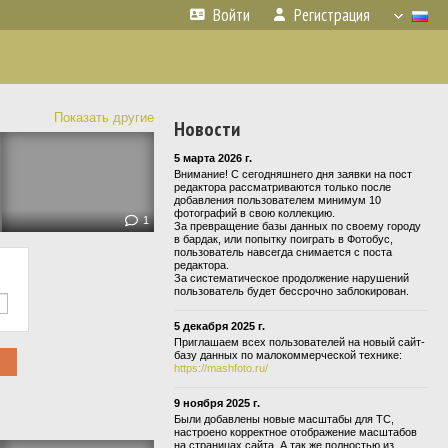
Войти
Регистрация
Показать другие
Новости
5 марта 2026 г.
Внимание! С сегодняшнего дня заявки на пост
редактора рассматриваются только после
добавления пользователем минимум 10
фотографий в свою коллекцию.
1
За превращение базы данных по своему городу
в бардак, или попытку поиграть в Фотобус,
пользователь навсегда снимается с поста
редактора.
За систематическое продолжение нарушений
пользователь будет бессрочно заблокирован.
5 декабря 2025 г.
Приглашаем всех пользователей на новый сайт-
базу данных по малокоммерческой технике:
https://mashfoto.ru/
9 ноября 2025 г.
Были добавлены новые масштабы для ТС,
настроено корректное отображение масштабов
на страницах сайта. А так же полностью из