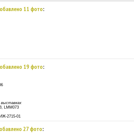
добавлено 11 фото
:
добавлено 19 фото
:
06
, выставках
o 8, LMM073
-ИЖ-2715-01
добавлено 27 фото
: