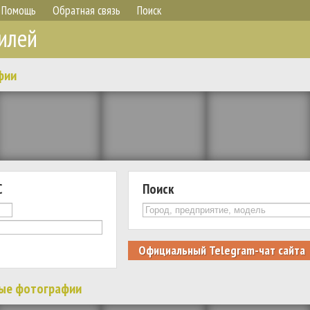
Помощь
Обратная связь
Поиск
илей
фии
С
Поиск
Официальный Telegram-чат сайта
ые фотографии