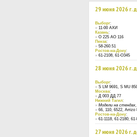
29 июня 2026 г. 
Выборг
:
»
11-00 АХИ
Казань
:
»
О 225 АО 116
Пенза
:
»
58-260.51
Ростов-на-Дону
:
»
61-2108, 61-О345
28 июня 2026 г. 
Выборг
:
»
S LM 9691, S MU 85
Москва
:
»
Д 003 ДД 77
Нижний Тагил
:
»
Модели на стендах
»
66, 110, 6522, Arriz
Ростов-на-Дону
:
»
61-1118, 61-2180, 61
27 июня 2026 г. 