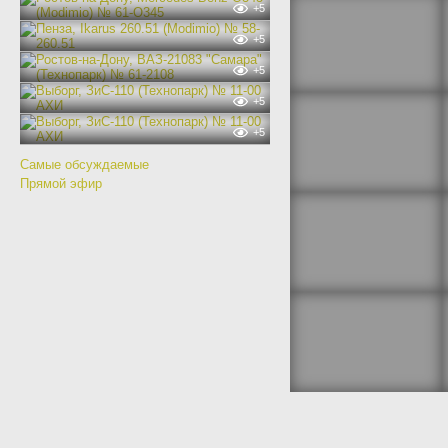
+5
+5
+5
+5
+5
Самые обсуждаемые
Прямой эфир