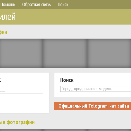
Помощь
Обратная связь
Поиск
илей
фии
С
Поиск
Официальный Telegram-чат сайта
ые фотографии