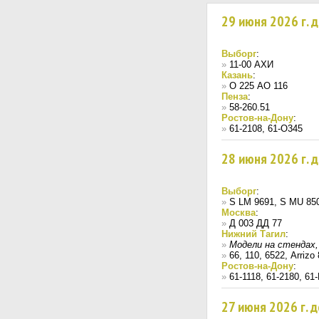
29 июня 2026 г. 
Выборг
:
»
11-00 АХИ
Казань
:
»
О 225 АО 116
Пенза
:
»
58-260.51
Ростов-на-Дону
:
»
61-2108, 61-О345
28 июня 2026 г. 
Выборг
:
»
S LM 9691, S MU 85
Москва
:
»
Д 003 ДД 77
Нижний Тагил
:
»
Модели на стендах
»
66, 110, 6522, Arriz
Ростов-на-Дону
:
»
61-1118, 61-2180, 61
27 июня 2026 г. 