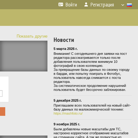
Войти
Регистрация
Показать другие
Новости
5 марта 2026 г.
Внимание! С сегодняшнего дня заявки на пост
редактора рассматриваются только после
добавления пользователем минимум 10
фотографий в свою коллекцию.
За превращение базы данных по своему городу
в бардак, или попытку поиграть в Фотобус,
пользователь навсегда снимается с поста
редактора.
За систематическое продолжение нарушений
пользователь будет бессрочно заблокирован.
5 декабря 2025 г.
Приглашаем всех пользователей на новый сайт-
базу данных по малокоммерческой технике:
https://mashfoto.ru/
9 ноября 2025 г.
Были добавлены новые масштабы для ТС,
настроено корректное отображение масштабов
на страницах сайта. А так же полностью из