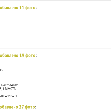
добавлено 11 фото
:
добавлено 19 фото
:
06
, выставках
o 8, LMM073
-ИЖ-2715-01
добавлено 27 фото
: